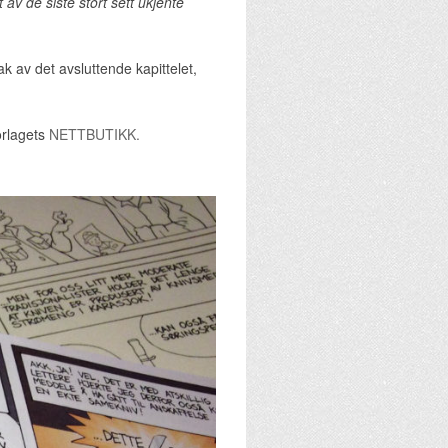
av de siste stort sett ukjente
 av det avsluttende kapittelet,
orlagets
NETTBUTIKK.