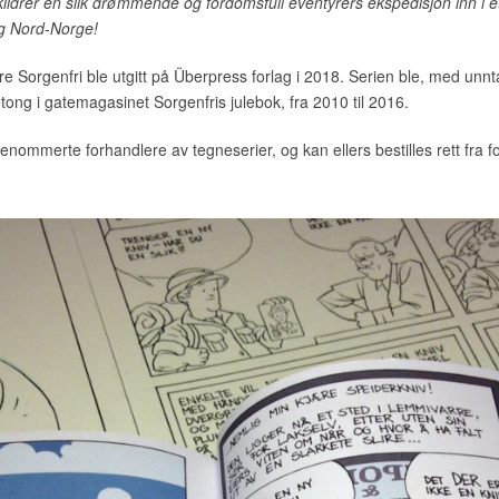
drer en slik drømmende og fordomsfull eventyrers ekspedisjon inn i et 
g Nord-Norge!
Sorgenfri ble utgitt på Überpress forlag i 2018. Serien ble, med unntak
etong i gatemagasinet Sorgenfris julebok, fra 2010 til 2016.
renommerte forhandlere av tegneserier, og kan ellers bestilles rett fra f