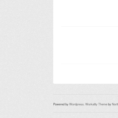
Powered by
Wordpress
.
Workality Theme
by
Nor