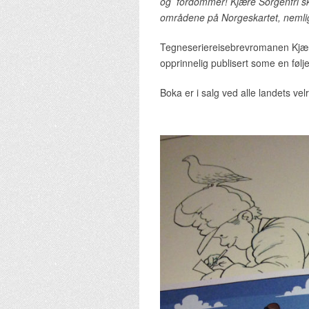
og fordommer! Kjære Sorgenfri skil
områdene på Norgeskartet, nemli
Tegneseriereisebrevromanen Kjære 
opprinnelig publisert some en følj
Boka er i salg ved alle landets vel